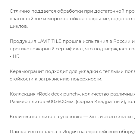
Отлично поддается обработки при достаточной проч
влагостойкое и морозостойкое покрытие, водопоглощ
циклов.
Продукция LAVIT TILE прошла испытания в России и 
противопожарный сертификат, что подтверждает со
- НГ.
Керамогранит подходит для укладки с теплыми пола
стойкости к загрязнению поверхности.
Коллекция «Rock deck punch», количество различных 
Размер плиток 600x600мм. (форма Квадратный), то
Количество плиток в упаковке — 3шт. и этого хвати
Плитка изготовлена в Индия на европейском оборуд