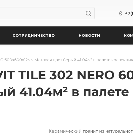
+7(
СОТРУДНИЧЕСТВО
НОВОСТИ
КО
ERO 600x600x12мм Матовая цвет Серый 41.04м² в палете коллекц
IT TILE 302 NERO 
ый 41.04м² в палет
Керамический гранит из натуральног