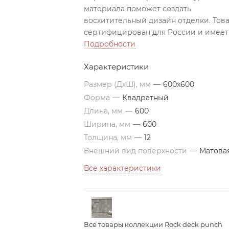
материала поможет создать
восхитительный дизайн отделки. Тов
сертифицирован для России и имеет
высочайшее качество и точность
Подробности
исполнения.
Характеристики
Размер (ДxШ), мм
—
600x600
Форма
—
Квадратный
Длина, мм
—
600
Ширина, мм
—
600
Толщина, мм
—
12
Внешний вид поверхности
—
Матова
Все характеристики
Все товары коллекции Rock deck punch