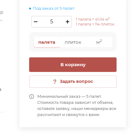
Под заказ от 5 палет
ар
2
1 палета =
41.04
м
1 палета =
114
плиток
2
палета
плиток
м
В корзину
Задать вопрос
я
Минимальный заказ — 5 палет.
Стоимость товара зависит от объема,
оставьте заявку, наши менеджеры все
рассчитают и свяжутся с вами.