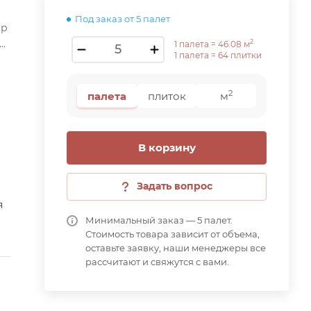
Под заказ от 5 палет
ар
2
1 палета =
46.08
м
1 палета =
64
плитки
2
палета
плиток
м
В корзину
Задать вопрос
я
Минимальный заказ — 5 палет.
Стоимость товара зависит от объема,
оставьте заявку, наши менеджеры все
рассчитают и свяжутся с вами.