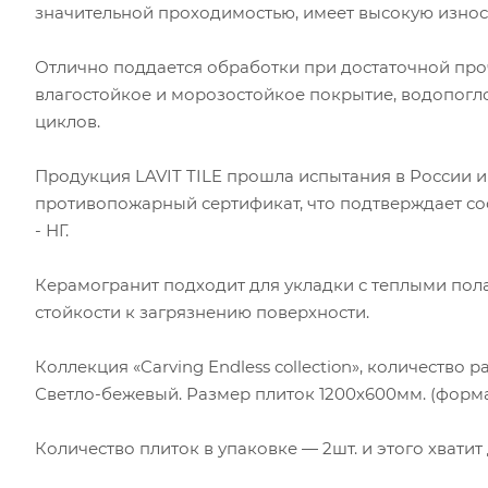
значительной проходимостью, имеет высокую износо
Отлично поддается обработки при достаточной проч
влагостойкое и морозостойкое покрытие, водопоглощ
циклов.
Продукция LAVIT TILE прошла испытания в России и 
противопожарный сертификат, что подтверждает со
- НГ.
Керамогранит подходит для укладки с теплыми пола
стойкости к загрязнению поверхности.
Коллекция «Carving Endless collection», количество 
Светло-бежевый. Размер плиток 1200x600мм. (форм
Количество плиток в упаковке — 2шт. и этого хвати