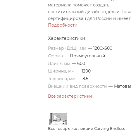
материала поможет создать
восхитительный дизайн отделки. Тов
сертифицирован для России и имеет
высочайшее качество и точность
Подробности
исполнения.
Характеристики
Размер (ДxШ), мм
—
1200x600
Форма
—
Прямоугольный
Длина, мм
—
600
Ширина, мм
—
1200
Толщина, мм
—
8.5
Внешний вид поверхности
—
Матова
Все характеристики
Все товары коллекции Carving Endless